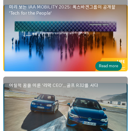
IAA MOBILITY 2025
미리 보는
: 폭스바겐그룹이 공개할
Tech for the People
'
'
Read more
CEO
R32
어릴적 꿈을 이룬 '리막
'...골프
를 사다