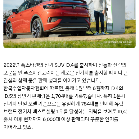
2022
SUV ID
4
년 폭스바겐의 전기
.
를 출시하며 전동화 전략의
포문을 연 폭스바겐코리아는 새로운 전기차를 출시할 때마다 큰
관심과 함께 좋은 판매 성과를 이어가고 있습니다.
1
6
ID
4
한국수입자동차협회에 따르면, 올해
월부터
월까지
.
와
ID
5
1
704
1
.
의 상반기 판매량은
,
대를 기록했습니다. 특히
분기
784
전기차 단일 모델 기준으로는 유일하게
대를 판매해 유럽
1
ID
4
브랜드 전기차 베스트셀링
위를 달성하는 저력을 보여준
.
는
6
000
출시 이후 현재까지
,
대 이상 판매되며 꾸준한 인기를
이어가고 있죠.