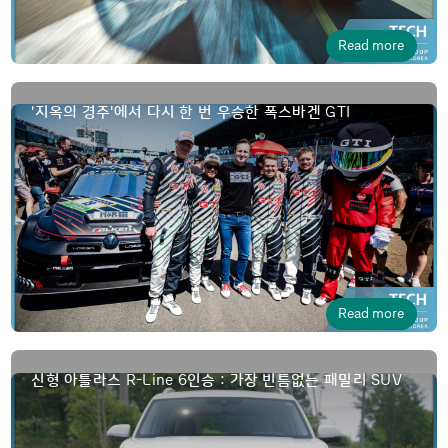
Read more
GTI
'지옥의 경주'에서 다시 한 번 우승한 폭스바겐
Read more
R
Line 6
SUV
신형 아틀라스
-
인승 : 가장 빈틈없는 패밀리