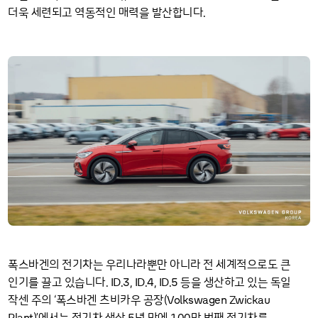
더욱 세련되고 역동적인 매력을 발산합니다.
폭스바겐의 전기차는 우리나라뿐만 아니라 전 세계적으로도 큰
ID
3
ID
4
ID
5
인기를 끌고 있습니다.
.
,
.
,
.
등을 생산하고 있는 독일
Volkswagen Zwickau
작센 주의 ‘폭스바겐 츠비카우 공장(
Plant
5
100
)’에서는 전기차 생산
년 만에
만 번째 전기차를