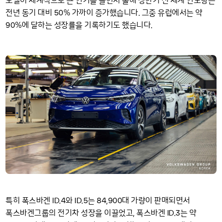
모델이 세계적으로 큰 인기를 끌면서 올해 상반기 전 세계 인도량은
50
전년 동기 대비
% 가까이 증가했습니다. 그중 유럽에서는 약
90
%에 달하는 성장률을 기록하기도 했습니다.
ID
4
ID
5
84
900
특히 폭스바겐
.
와
.
는
,
대 가량이 판매되면서
ID
3
폭스바겐그룹의 전기차 성장을 이끌었고, 폭스바겐
.
는 약