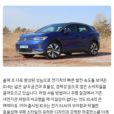
올해 초 더욱 향상된 성능으로 전기차의 빠른 발전 속도를 보여준
ID
4
.
는 넓은 실내 공간과 효율성, 경제성 등으로 많은 소비자들을
끌어모으고 있습니다. 차량 사용 방법이나 주행 질감에서 기존
ID
4
내연기관 차량과 비교했을 때 이질감이 없다는 것도
.
의 큰
ID
5
SUV
매력이죠. 이어 출시된
.
는 전기
의 우아함과 탁월한
효율성에 쿠페 스타일의 유려한 디자인과 강력한 퍼포먼스를 더해