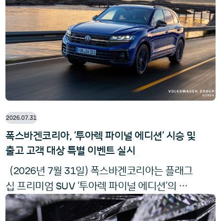
소재와 장인정신, 편안함을 기준으로 평가돼 왔
다. 벤틀리 토르칼은 여기서 더 나아가 여러 감
각을 조화시키고 탑승자의 요구에
2026.07.31
폭스바겐코리아, ‘투아렉 파이널 에디션’ 시승 및
출고 고객 대상 특별 이벤트 실시
2026
7
31
(
년
월
일) 폭스바겐코리아는 플래그
SUV
십 프리미엄
‘투아렉 파이널 에디션’의 가
치를 직접 경험할 수 있는 시승 및 출고 고객을
8
3
대상 특별 경품 이벤트를 실시한다. 오는
월