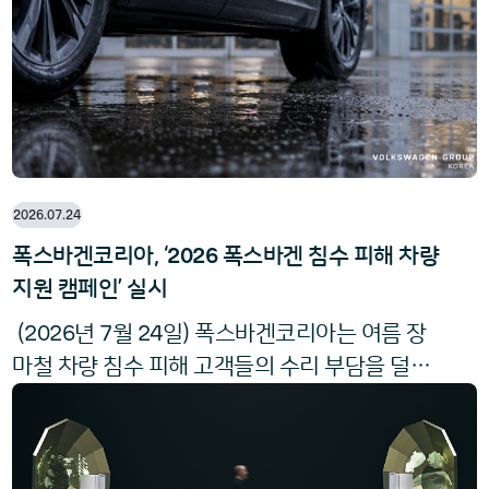
신과 비스포크, 퍼포먼스, 예술을 아우르는 다양
한 콘텐츠를
2026.07.24
2026
폭스바겐코리아, ‘
폭스바겐 침수 피해 차량
지원 캠페인’ 실시
2026
7
24
(
년
월
일) 폭스바겐코리아는 여름 장
마철 차량 침수 피해 고객들의 수리 부담을 덜어
2026
주는 ‘
폭스바겐 침수 피해 차량 지원 캠페
인’을 실시한다. 이번 캠페인은 장마철 집중호
우로 인해 침수 피해를 입은 폭스바겐 고객 중