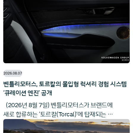
광주 및 호남 지역 고객들이 벤틀리의 대표 모델
을 직접 만나보고, 브랜드만의 장인정신과 럭셔
리 감성을 경험할 수 있도록 마련됐다. 팝업 현
장에서는 럭셔리 그랜드 투어링 세단
2026.08.07
벤틀리모터스, 토르칼의 몰입형 럭셔리 경험 시스템
‘큐레이션 엔진’ 공개
2026
8
7
(
년
월
일) 벤틀리모터스가 브랜드에
Torcal
새로 합류하는 ‘토르칼(
)’에 탑재되는 몰
Curati
입형 럭셔리 경험 시스템 ‘큐레이션 엔진(
on Engine
)’을 공개했다. 럭셔리는 전통적으로