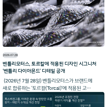
1
일(월)까지 진행되는 이번 이벤트는 해당 기간
전국 폭스바겐 공식 전시장에서 투아렉 파이널
에디션의 시승 및 상담을 완료하거나 차량을
2026.07.28
벤틀리모터스, 토르칼에 적용된 디자인 시그니처
‘벤틀리 다이아몬드’ 디테일 공개
2026
7
28
(
년
월
일) 벤틀리모터스가 브랜드에
Torcal
새로 합류하는 ‘토르칼(
)’에 적용된 고유
Bentle
의 디자인 시그니처 ‘벤틀리 다이아몬드(
y Diamond
)’ 디테일을 공개했다. 다이아몬드