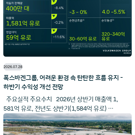
패턴은 벤틀리에서 가장 오랫동안 이어져 온 디
자인 시그니처 요소 중 하나다. 토르칼은 보석을
Flo
연상시키는 ‘플로팅 다이아몬드 그릴(
2026.07.28
폭스바겐그룹, 어려운 환경 속 탄탄한 흐름 유지 -
하반기 수익성 개선 전망
2026
1
주요실적 주요수치
년 상반기 매출액
,
581
1
584
억 유로, 전년도 상반기(
,
억 유로) 수
2026
준 유지
년 상반기 매출액은 어려운 시장
0
2
환경 속에서도 전년 동기 수준을 유지했다(-
.