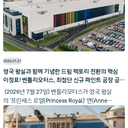
7
9
%). 금융 서비스 부문의 매출 증가(+
.
%)가
2
1
자동차 부문의 감소(-
.
%)를 대부분 상쇄했
다.
2026.07.27
영국 왕실과 함께 기념한 드림 팩토리 전환의 핵심
이정표! 벤틀리모터스, 최첨단 신규 페인트 공장 공식
개관
2026
7
27
(
년
월
일) 벤틀리모터스가 영국 왕실
Princess Royal
Anne
의 ‘프린세스 로열(
)’ 앤(
)
Crewe
공주를 맞이하며 크루(
) 본사에서 최첨
단 신규 페인트 공장을 공식 개관했다. 이번 개
Beyond100
관은 벤틀리의 ‘
+’ 전략에 따라 추