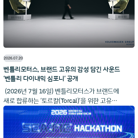
자차보험에 가입하지 않아 수리비를 직접 부담
해야 하는 고객을 대
2026.07.20
벤틀리모터스, 브랜드 고유의 감성 담긴 사운드
‘벤틀리 다이내믹 심포니’ 공개
2026
7
16
(
년
월
일) 벤틀리모터스가 브랜드에
Torcal
새로 합류하는 ‘토르칼(
)’을 위한 고유의
Bentley
사운드트랙 ‘벤틀리 다이내믹 심포니(
Dynamic Symphony
)’를 공개했다. 토르칼의
사운드는 벤틀리가 역사 속에서 선보여 온 놀라