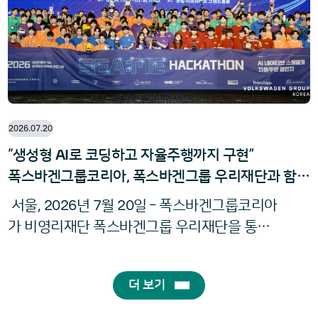
1930
운 엔진들로부터 영감을 받았다.
년대의
6
V
슈퍼차저 엔진부터 전설적인
¾리터
2026.07.20
AI
“생성형
로 코딩하고 자율주행까지 구현”
폭스바겐그룹코리아, 폭스바겐그룹 우리재단과 함께
2026
진행한 ‘
씨:미 해커톤’ 성공적 마무리
2026
7
20
서울,
년
월
일 – 폭스바겐그룹코리아
가 비영리재단 폭스바겐그룹 우리재단을 통해
202
진행한 자동차 소프트웨어 개발 경진대회 ‘
6
씨:미 해커톤’을 성공적으로 마무리했다. ‘씨:
더 보기
SEA
ME
Software Engineering in Autom
미(
:
,
otive and Mobility Ecosystems
) 해커톤’은 폭