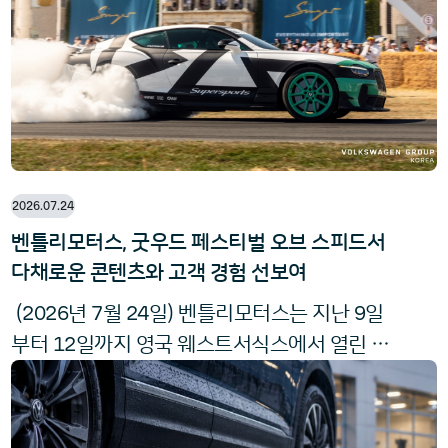
Dream Factory
진 중인 드림 팩토리(
) 전환의
핵심 이정표로, 미래 제품 포트폴
2026.07.24
벤틀리모터스, 굿우드 페스티벌 오브 스피드서
다채로운 콘텐츠와 고객 경험 선보여
2026
7
24
9
(
년
월
일) 벤틀리모터스는 지난
일
12
부터
일까지 영국 웨스트서식스에서 열린 세
계적인 자동차 축제 '굿우드 페스티벌 오브 스피
Goodwood Festival of Speed
드(
)'에 참가해
최신 모델 전시와 힐클라임 주행은 물론, 장인정