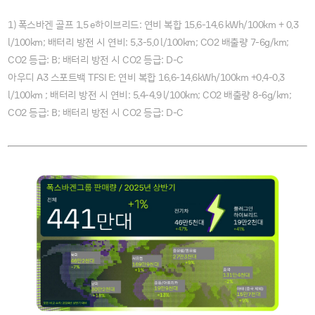
1
1
5 e
15
6
14
6 kWh
100km
0
3
) 폭스바겐 골프
.
하이브리드: 연비 복합
.
-
.
/
+
.
l
100km
5
3
5
0 l
100km
CO2
7
6g
km
/
; 배터리 방전 시 연비:
.
-
.
/
;
배출량
-
/
;
CO2
B
CO2
D
C
등급:
; 배터리 방전 시
등급:
-
A3
TFSI E
16
6
14
6kWh
100km
0
4
0
3
아우디
스포트백
: 연비 복합
.
-
.
/
+
.
-
.
l
100km
5
4
4
9 l
100km
CO2
8
6g
km
/
; 배터리 방전 시 연비:
.
-
.
/
;
배출량
-
/
;
CO2
B
CO2
D
C
등급:
; 배터리 방전 시
등급:
-