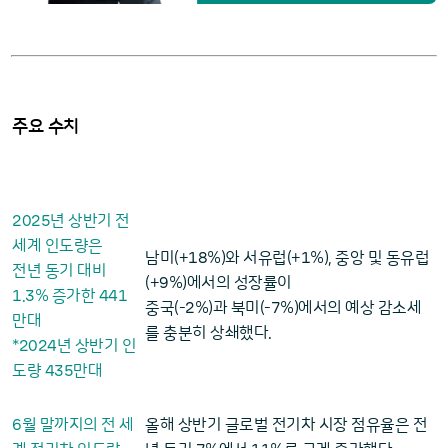
주요 수치
2025
년 상반기 전
세계 인도량은
18
1
남미(+
%)와 서유럽(+
%), 중앙 및 동유럽
전년 동기 대비
9
(+
%)에서의 성장률이
1
3
441
.
% 증가한
2
7
중국(-
%)과 북미(-
%)에서의 예상 감소세
만대
를 충분히 상쇄했다.
2024
*
년 상반기 인
435
도량
만대
6
월 말까지의 전 세
올해 상반기 글로벌 전기차 시장 점유율은 전