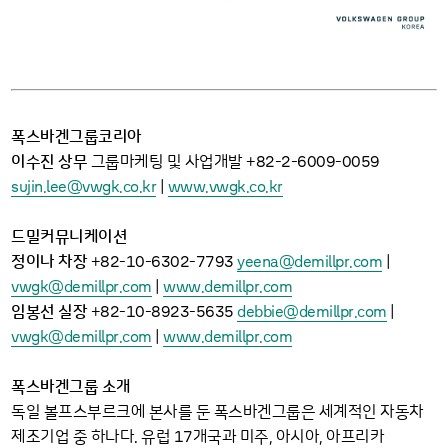
폭스바겐그룹코리아
82
2
6009
0059
이수진 상무
그룹마케팅 및 사업개발 +
-
-
-
sujin
lee
vwgk
co
kr
www
vwgk
co
kr
.
@
.
.
|
.
.
.
드밀커뮤니케이션
82
10
6302
7793
yeena
demillpr
com
정이나 차장
+
-
-
-
@
.
|
vwgk
demillpr
com
www
demillpr
com
@
.
|
.
.
82
10
8923
5635
debbie
demillpr
com
임봉선 실장
+
-
-
-
@
.
|
vwgk
demillpr
com
www
demillpr
com
@
.
|
.
.
폭스바겐그룹 소개
독일 볼프스부르크에 본사를 둔 폭스바겐그룹은 세계적인 자동차
17
제조기업 중 하나다. 유럽
개국과 미주, 아시아, 아프리카