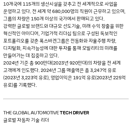
10
115
개국에
개의 생산시설을 갖추고 전 세계적으로 사업을
680
000
운영하고 있다. 전 세계 약
,
명의 직원이 근무하고 있으며,
150
그룹의 차량은
개 이상의 국가에서 판매되고 있다.
강력한 글로벌 브랜드와 대규모 선도기술, 미래 수익 창출을 위한
혁신적인 아이디어, 기업가적 리더십 팀으로 구성된 독보적인
포트폴리오를 갖춘 폭스바겐그룹은 전동화와 자율주행 차량,
디지털화, 지속가능성에 대한 투자를 통해 모빌리티의 미래를
만들어가는 데 집중하고 있다.
2024
900
2023
920
년 기준 총
만대(
년
만대)의 차량을 전 세계
2024
3
247
고객에게 인도했다.
년 그룹 매출액은 총
,
억 유로
2023
3
223
191
2023
225
(
년
,
억 유로), 영업이익은
억 유로(
년
억
유로)를 기록했다.
THE GLOBAL AUTOMOTIVE
TECH DRIVER
글로벌 자동차 기술 리더