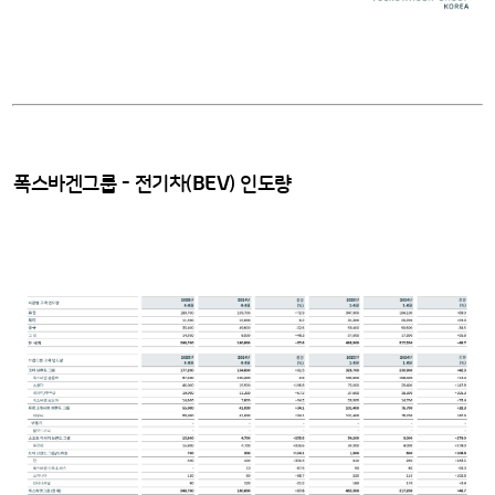
BEV
폭스바겐그룹 - 전기차(
) 인도량