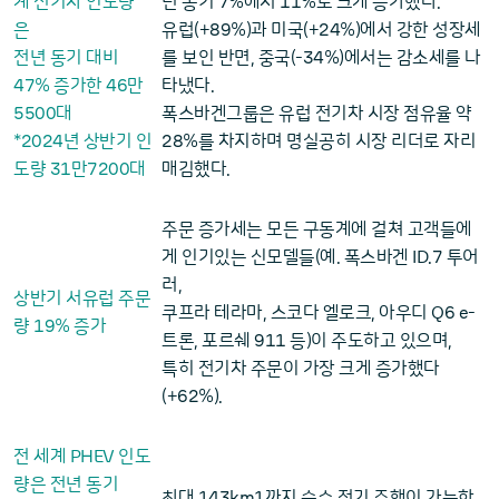
7
11
계 전기차 인도량
년 동기
%에서
%로 크게 증가했다.
89
24
은
유럽(+
%)과 미국(+
%)에서 강한 성장세
34
전년 동기 대비
를 보인 반면, 중국(-
%)에서는 감소세를 나
47
46
% 증가한
만
타냈다.
5500
대
폭스바겐그룹은 유럽 전기차 시장 점유율 약
2024
28
*
년 상반기 인
%를 차지하며 명실공히 시장 리더로 자리
31
7200
도량
만
대
매김했다.
주문 증가세는 모든 구동계에 걸쳐 고객들에
ID
7
게 인기있는 신모델들(예. 폭스바겐
.
투어
러,
상반기 서유럽 주문
Q6 e
쿠프라 테라마, 스코다 엘로크, 아우디
-
19
량
% 증가
911
트론, 포르쉐
등)이 주도하고 있으며,
특히 전기차 주문이 가장 크게 증가했다
62
(+
%).
PHEV
전 세계
인도
량은 전년 동기
143km1
최대
까지 순수 전기 주행이 가능한