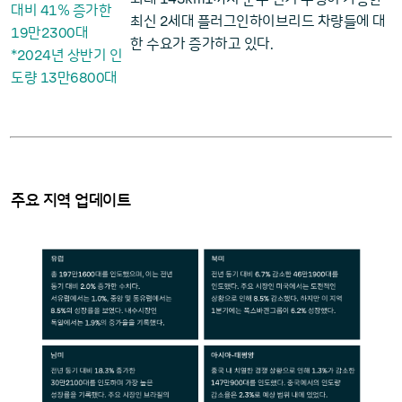
41
대비
% 증가한
2
최신
세대 플러그인하이브리드 차량들에 대
19
2300
만
대
한 수요가 증가하고 있다.
2024
*
년 상반기 인
13
6800
도량
만
대
주요 지역 업데이트