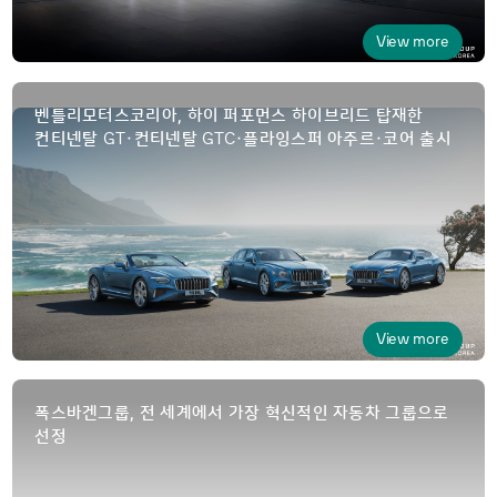
View more
벤틀리모터스코리아, 하이 퍼포먼스 하이브리드 탑재한
GT
GTC
컨티넨탈
·컨티넨탈
·플라잉스퍼 아주르·코어 출시
View more
폭스바겐그룹, 전 세계에서 가장 혁신적인 자동차 그룹으로
선정