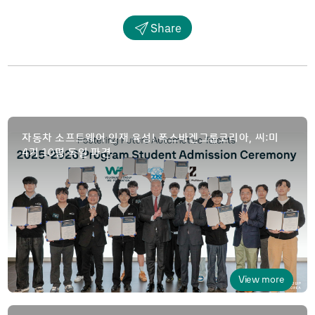
Share
자동차 소프트웨어 인재 육성! 폭스바겐그룹코리아, 씨:미
4
10
기
명 독일 파견
View more